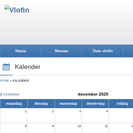
Home
Nieuws
Over vlofin
Kalender
HOME
KALENDER
december 2025
november
maandag
dinsdag
woensdag
donderdag
vrijdag
1
2
3
4
8
9
10
11