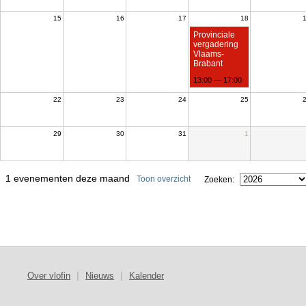
15
16
17
18
Provinciale
vergadering
Vlaams-
Brabant
13:00 — 17:00
22
23
24
25
29
30
31
1
1 evenementen deze maand
Toon overzicht
Zoeken:
Over vlofin
|
Nieuws
|
Kalender