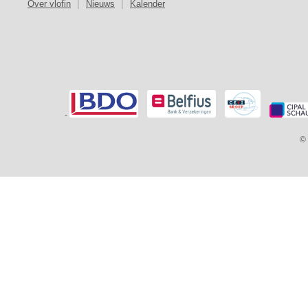
Over vlofin
|
Nieuws
|
Kalender
-
© 