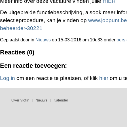
Meer info over deze vacature vinden jullie
HIER
De uitgebreide functiebeschrijving, alsook meer info
selectieprocedure, kan je vinden op
www.jobpunt.be/
beheerder-30221
Geplaatst door
in
Nieuws
op 15-03-2016 om 10u33 onder
pers 
Reacties (0)
Een reactie toevoegen:
Log in
om een reactie te plaatsen, of klik
hier
om u te
Over vlofin
|
Nieuws
|
Kalender