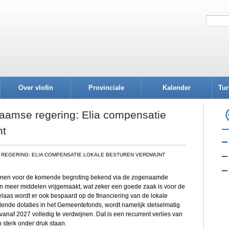
Over vlofin
Provinciale
Kalender
Tur
afdelingen
aamse regering: Elia compensatie
nt
REGERING: ELIA COMPENSATIE LOKALE BESTUREN VERDWIJNT
nnen voor de komende begroting bekend via de zogenaamde
 meer middelen vrijgemaakt, wat zeker een goede zaak is voor de
laas wordt er ook
bespaard op de financiering van de lokale
ende dotaties in het Gemeentefonds, wordt namelijk stelselmatig
naf 2027 volledig te verdwijnen. Dat is een recurrent verlies van
 sterk onder druk staan.