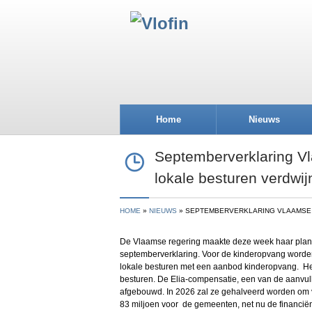
Home
Nieuws
Septemberverklaring Vl
lokale besturen verdwij
HOME
NIEUWS
SEPTEMBERVERKLARING VLAAMSE 
De Vlaamse regering maakte deze week haar pla
septemberverklaring. Voor de kinderopvang worden
lokale besturen met een aanbod kinderopvang. He
besturen. De Elia-compensatie, een van de aanvull
afgebouwd. In 2026 zal ze gehalveerd worden om va
83 miljoen voor de gemeenten, net nu de financiën