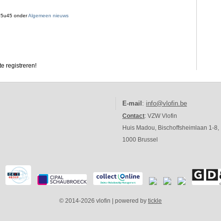
15u45 onder
Algemeen nieuws
e registreren!
E-mail
:
info@vlofin.be
Contact
: VZW Vlofin
Huis Madou, Bischoffsheimlaan 1-8,
1000 Brussel
© 2014-2026 vlofin | powered by
tickle