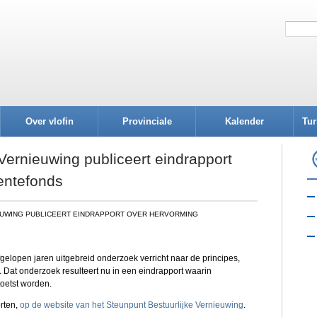
Over vlofin
Provinciale
Kalender
Tur
afdelingen
Vernieuwing publiceert eindrapport
entefonds
EUWING PUBLICEERT EINDRAPPORT OVER HERVORMING
gelopen jaren uitgebreid onderzoek verricht naar de principes,
 Dat onderzoek resulteert nu in een eindrapport waarin
oetst worden.
orten,
op de website van het Steunpunt Bestuurlijke Vernieuwing
.