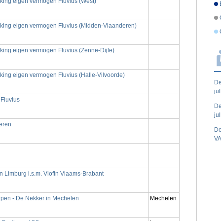
rking eigen vermogen Fluvius (West)
rking eigen vermogen Fluvius (Midden-Vlaanderen)
rking eigen vermogen Fluvius (Zenne-Dijle)
king eigen vermogen Fluvius (Halle-Vilvoorde)
De
ju
Fluvius
De
ju
eren
De
VA
in Limburg i.s.m. Vlofin Vlaams-Brabant
erpen - De Nekker in Mechelen
Mechelen