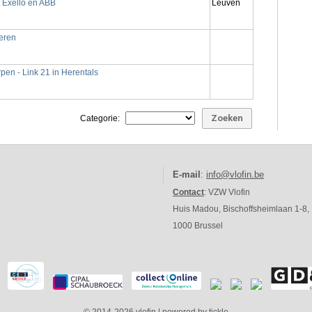
 Exello en ABB
Leuven
eren
pen - Link 21 in Herentals
Categorie:
E-mail
:
info@vlofin.be
Contact
: VZW Vlofin
Huis Madou, Bischoffsheimlaan 1-8,
1000 Brussel