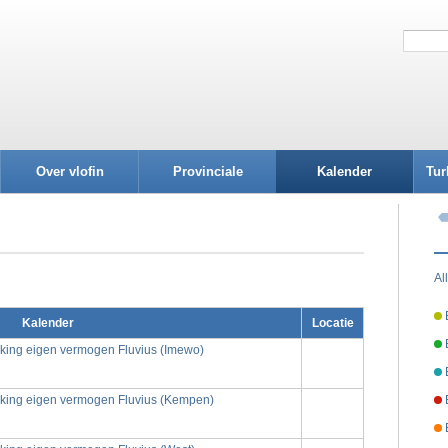
Over vlofin
Provinciale
Kalender
Tur
afdelingen
Al
Kalender
Locatie
rking eigen vermogen Fluvius (Imewo)
rking eigen vermogen Fluvius (Kempen)