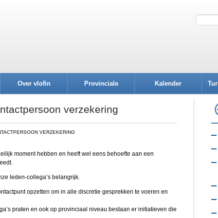
Over vlofin
Provinciale
Kalender
Tur
afdelingen
ntactpersoon verzekering
TACTPERSOON VERZEKERING
oeilijk moment hebben en heeft wel eens behoefte aan een
eedt.
ze leden-collega’s belangrijk.
tactpunt opzetten om in alle discretie gesprekken te voeren en
ga’s praten en ook op provinciaal niveau bestaan er initiatieven die