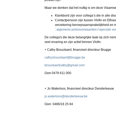
positief zijn.
Maar we denken dat het nuttig is om deze Vlaamse
Klankbord zijn voor collega’s die in alle d
Contactpersoon zijn tussen Vlofin en Ethia
verzekering beroepsaansprakelijkheid en re
:
algemene polisvoorwaarden
/
speciale v
De collega's die deze belangrijke taak op zich nem
veel ervaring en zijn actief binnen Vlofin.
+ Cathy Brouckaert, financieel directeur Brugge
cathy.brouckaert@brugge.be
brouckaertcathy@gmail.com
Gsm 0478 611 000.
+ Jo Waterloos, financieel directeur Denderleeuw
jo.waterloos@denderleeuw.be
Gsm 0486/18 25 84