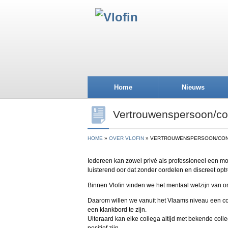
Home
Nieuws
Vertrouwenspersoon/co
HOME
OVER VLOFIN
VERTROUWENSPERSOON/CON
Iedereen kan zowel privé als professioneel een m
luisterend oor dat zonder oordelen en discreet optr
Binnen Vlofin vinden we het mentaal welzijn van on
Daarom willen we vanuit het Vlaams niveau een con
een klankbord te zijn.
Uiteraard kan elke collega altijd met bekende colle