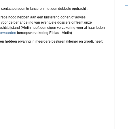
 contactpersoon te lanceren met een dubbele opdracht :
iscretie nood hebben aan een luisterend oor en/of advies
s voor de behandeling van eventuele dossiers omtrent onze
chtsbijstand (Vlofin heeft een eigen verzekering voor al haar leden
oorwaarden
beroepsverzekering Ethias - Vlofin)
en hebben ervaring in meerdere besturen (kleiner en groot), heeft