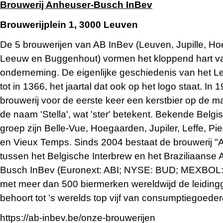
Brouwerij Anheuser-Busch InBev
Brouwerijplein 1, 3000 Leuven
De 5 brouwerijen van AB InBev (Leuven, Jupille, Ho
Leeuw en Buggenhout) vormen het kloppend hart v
onderneming. De eigenlijke geschiedenis van het Le
tot in 1366, het jaartal dat ook op het logo staat. In
brouwerij voor de eerste keer een kerstbier op de m
de naam 'Stella', wat 'ster' betekent. Bekende Belgi
groep zijn Belle-Vue, Hoegaarden, Jupiler, Leffe, Pie
en Vieux Temps. Sinds 2004 bestaat de brouwerij "Art
tussen het Belgische Interbrew en het Braziliaans
Busch InBev (Euronext: ABI; NYSE: BUD; MEXBOL: 
met meer dan 500 biermerken wereldwijd de leidin
behoort tot ’s werelds top vijf van consumptiegoede
https://ab-inbev.be/onze-brouwerijen